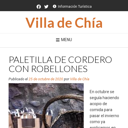
Saltar
Información Turística
al
contenido
Villa de Chía
MENU
PALETILLA DE CORDERO
CON ROBELLONES
Publicado el
25 de octubre de 2020
por
Villa de Chía
En octubre se
seguía haciendo
acopio de
comida para
pasar el invierno
como ya
explicamos en