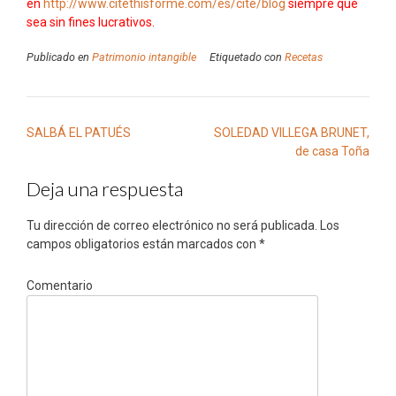
en
http://www.citethisforme.com/es/cite/blog
siempre que
sea sin fines lucrativos.
Publicado en
Patrimonio intangible
Etiquetado con
Recetas
Navegación
SALBÁ EL PATUÉS
SOLEDAD VILLEGA BRUNET,
de
de casa Toña
entradas
Deja una respuesta
Tu dirección de correo electrónico no será publicada.
Los
campos obligatorios están marcados con
*
Comentario