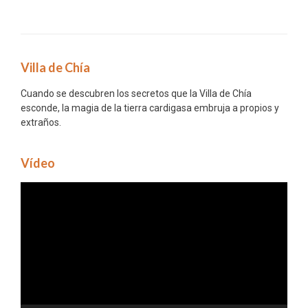
Villa de Chía
Cuando se descubren los secretos que la Villa de Chía
esconde, la magia de la tierra cardigasa embruja a propios y
extraños.
Vídeo
Reproductor
de
vídeo