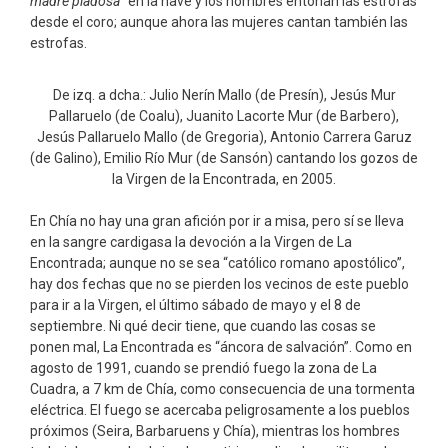
madre piadosa”
en la nave y los hombres entonan las estrofas
desde el coro; aunque ahora las mujeres cantan también las
estrofas.
De izq. a dcha.: Julio Nerín Mallo (de Presín), Jesús Mur
Pallaruelo (de Coalu), Juanito Lacorte Mur (de Barbero),
Jesús Pallaruelo Mallo (de Gregoria), Antonio Carrera Garuz
(de Galino), Emilio Río Mur (de Sansón) cantando los gozos de
la Virgen de la Encontrada, en 2005.
En Chía no hay una gran afición por ir a misa, pero sí se lleva
en la sangre cardigasa la devoción a la Virgen de La
Encontrada; aunque no se sea “católico romano apostólico”,
hay dos fechas que no se pierden los vecinos de este pueblo
para ir a la Virgen, el último sábado de mayo y el 8 de
septiembre. Ni qué decir tiene, que cuando las cosas se
ponen mal, La Encontrada es “áncora de salvación”. Como en
agosto de 1991, cuando se prendió fuego la zona de La
Cuadra, a 7 km de Chía, como consecuencia de una tormenta
eléctrica. El fuego se acercaba peligrosamente a los pueblos
próximos (Seira, Barbaruens y Chía), mientras los hombres