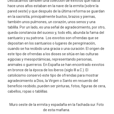
Destacamos también una colección de exvotos que hasta
hace unos años estaban en la nave de la ermita (sobre la
pared oeste) y que después de la última reforma se guardan
en la sacristía; principalmente bustos, brazos y piernas,
también unos pulmones, un corazón, unos senos y una
tablilla. Por un lado, es una señal de agradecimiento, por otro,
queda constancia del suceso y, todo ello, abunda la fama del
santuario y su patrona. Los exvotos son ofrendas que se
depositan en los santuarios o lugares de peregrinación,
cuando se ha recibido una gracia o una curación. El origen de
este tipo de ofrendas a los dioses se sitúa en las culturas
egipcias y mesopotámicas, representando personas,
animales o guerreros. En España se han encontrado exvotos
en bronce de la época de los íberos (siglo III a.C.). El
catolicismo conservó este tipo de ofrendas para mostrar
agradecimiento a Dios, la Virgen o Santo en recuerdo del
beneficio recibido; pueden ser pinturas, fotos, figuras de cera,
cabellos, ropas o tablillas.
Muro oeste de la ermita y espadaña en la fachada sur. Foto
de esta mañana.