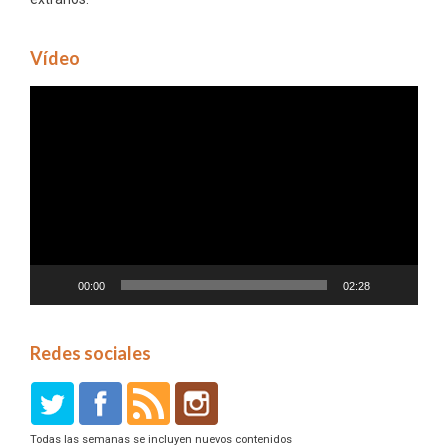
Vídeo
Reproductor
de
vídeo
00:00
02:28
Redes sociales
Todas las semanas se incluyen nuevos contenidos