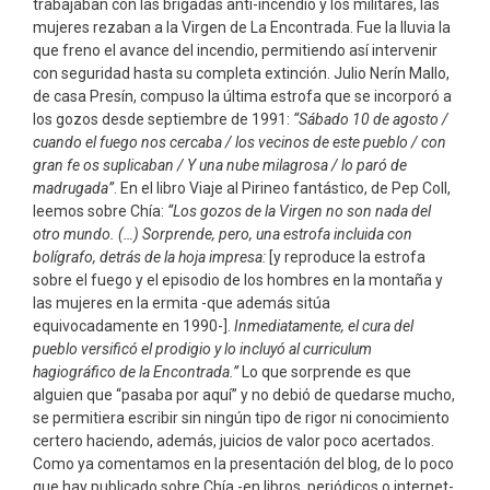
trabajaban con las brigadas anti-incendio y los militares, las
mujeres rezaban a la Virgen de La Encontrada. Fue la lluvia la
que freno el avance del incendio, permitiendo así intervenir
con seguridad hasta su completa extinción. Julio Nerín Mallo,
de casa Presín, compuso la última estrofa que se incorporó a
los gozos desde septiembre de 1991:
“Sábado 10 de agosto /
cuando el fuego nos cercaba / los vecinos de este pueblo / con
gran fe os suplicaban / Y una nube milagrosa / lo paró de
madrugada”
. En el libro Viaje al Pirineo fantástico, de Pep Coll,
leemos sobre Chía:
“Los gozos de la Virgen no son nada del
otro mundo. (…) Sorprende, pero, una estrofa incluida con
bolígrafo, detrás de la hoja impresa:
[y reproduce la estrofa
sobre el fuego y el episodio de los hombres en la montaña y
las mujeres en la ermita -que además sitúa
equivocadamente en 1990-].
Inmediatamente, el cura del
pueblo versificó el prodigio y lo incluyó al curriculum
hagiográfico de la Encontrada.”
Lo que sorprende es que
alguien que “pasaba por aquí” y no debió de quedarse mucho,
se permitiera escribir sin ningún tipo de rigor ni conocimiento
certero haciendo, además, juicios de valor poco acertados.
Como ya comentamos en la presentación del blog, de lo poco
que hay publicado sobre Chía -en libros, periódicos o internet-